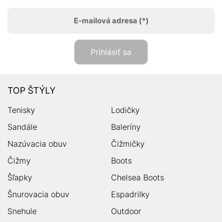
E-mailová adresa
(*)
Prihlásiť sa
TOP ŠTÝLY
Tenisky
Lodičky
Sandále
Baleríny
Nazúvacia obuv
Čižmičky
Čižmy
Boots
Šľapky
Chelsea Boots
Šnurovacia obuv
Espadrilky
Snehule
Outdoor