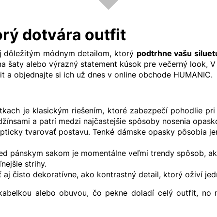
rý dotvára outfit
aj dôležitým módnym detailom, ktorý
podtrhne vašu siluet
na šaty alebo výrazný statement kúsok pre večerný look
fit a objednajte si ich už dnes v online obchode HUMANIC.
ach je klasickým riešením, ktoré zabezpečí pohodlie pri 
 džínsami a patrí medzi najčastejšie spôsoby nosenia opas
opticky tvarovať postavu. Tenké dámske opasky pôsobia jem
d pánskym sakom je momentálne veľmi trendy spôsob, ako 
nejšie strihy.
j čisto dekoratívne, ako kontrastný detail, ktorý oživí jed
kabelkou
alebo obuvou, čo pekne doladí celý outfit, no 