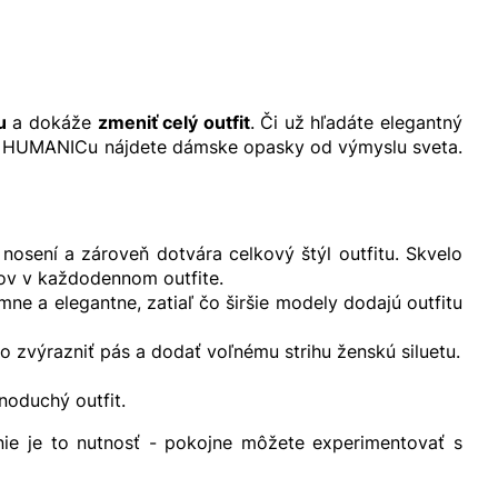
u
a dokáže
zmeniť celý outfit
. Či už hľadáte elegantný
, V HUMANICu nájdete dámske opasky od výmyslu sveta.
nosení a zároveň dotvára celkový štýl outfitu. Skvelo
kov v každodennom outfite.
ne a elegantne, zatiaľ čo širšie modely dodajú outfitu
zvýrazniť pás a dodať voľnému strihu ženskú siluetu.
noduchý outfit.
nie je to nutnosť - pokojne môžete experimentovať s