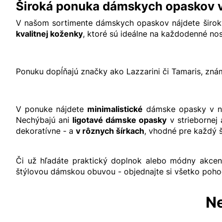
Široká ponuka dámskych opaskov
V našom sortimente dámskych opaskov nájdete široký 
kvalitnej koženky
, ktoré sú ideálne na každodenné no
Ponuku dopĺňajú značky ako
Lazzarini
či
Tamaris
, zná
V ponuke nájdete
minimalistické
dámske opasky v n
Nechýbajú ani
ligotavé dámske opasky
v striebornej 
dekoratívne - a
v rôznych šírkach
, vhodné pre každý š
Či už hľadáte praktický doplnok alebo módny akcent
štýlovou
dámskou obuvou
- objednajte si všetko poho
Ne