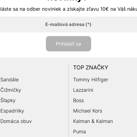
hláste sa na odber noviniek a získajte zľavu 10€ na Váš ná
E-mailová adresa
(*)
Prihlásiť sa
TOP ZNAČKY
Sandále
Tommy Hilfiger
Čižmičky
Lazzarini
Šľapky
Boss
Espadrilky
Michael Kors
Domáca obuv
Kalman & Kalman
Puma