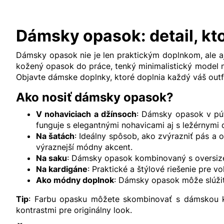
Dámsky opasok: detail, kto
Dámsky opasok nie je len praktickým doplnkom, ale 
kožený opasok do práce, tenký minimalistický model 
Objavte
dámske doplnky
, ktoré doplnia každý váš out
Ako nosiť dámsky opasok?
V nohaviciach a džínsoch
: Dámsky opasok v pútk
funguje s elegantnými nohavicami aj s ležérnymi
Na šatách
: Ideálny spôsob, ako zvýrazniť pás a 
výraznejší módny akcent.
Na saku
: Dámsky opasok kombinovaný s oversize
Na kardigáne
: Praktické a štýlové riešenie pre voľ
Ako módny doplnok
: Dámsky opasok môže slúžiť a
Tip
: Farbu opasku môžete skombinovať s
dámskou 
kontrastmi pre originálny look.