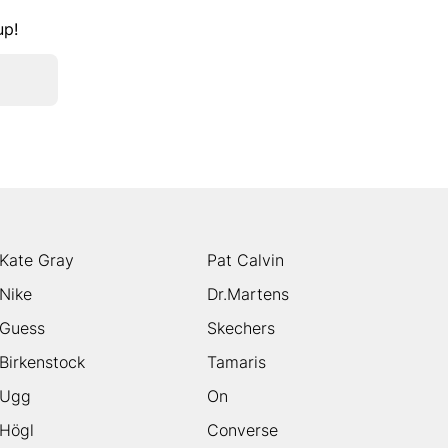
kup!
Kate Gray
Pat Calvin
Nike
Dr.Martens
Guess
Skechers
Birkenstock
Tamaris
Ugg
On
Högl
Converse