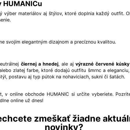
 v HUMANICu
výber materiálov aj štýlov, ktoré doplnia každý outfit. 
senie.
me svojím elegantným dizajnom a precíznou kvalitou.
eutrálnej
čiernej a hnedej
, ale aj
výrazné červené kúsky
alebo zlatej farbe, ktoré dodajú outfitu šmrnc a eleganciu
týl, postavu aj typ pútok na nohaviciach, sukni či šatách.
, v online obchode HUMANIC si určite vyberiete. Pozrit
dlne online už dnes!
chcete zmeškať žiadne aktuá
novinky?