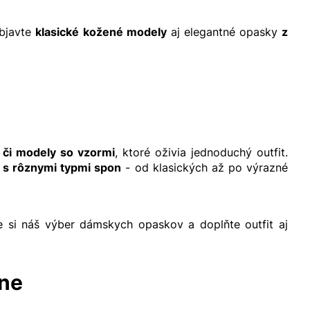
Objavte
klasické kožené modely
aj elegantné opasky
z
 či modely so vzormi
, ktoré oživia jednoduchý outfit.
,
s rôznymi typmi spon
- od klasických až po výrazné
e si náš výber dámskych opaskov a doplňte outfit aj
lne