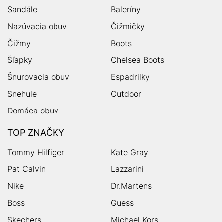
Sandále
Baleríny
Nazúvacia obuv
Čižmičky
Čižmy
Boots
Šľapky
Chelsea Boots
Šnurovacia obuv
Espadrilky
Snehule
Outdoor
Domáca obuv
TOP ZNAČKY
Tommy Hilfiger
Kate Gray
Pat Calvin
Lazzarini
Nike
Dr.Martens
Boss
Guess
Skechers
Michael Kors