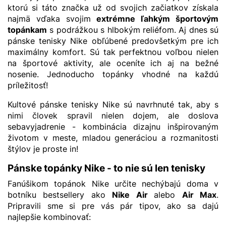
ktorú si táto značka už od svojich začiatkov získala
najmä vďaka svojim
extrémne ľahkým športovým
topánkam
s podrážkou s hlbokým reliéfom. Aj dnes sú
pánske tenisky Nike obľúbené predovšetkým pre ich
maximálny komfort. Sú tak perfektnou voľbou nielen
na športové aktivity, ale oceníte ich aj na bežné
nosenie. Jednoducho topánky vhodné na každú
príležitosť!
Kultové pánske tenisky Nike sú navrhnuté tak, aby s
nimi človek spravil nielen dojem, ale doslova
sebavyjadrenie - kombinácia dizajnu inšpirovaným
životom v meste, mladou generáciou a rozmanitosti
štýlov je proste in!
Pánske topánky Nike - to nie sú len tenisky
Fanúšikom topánok Nike určite nechýbajú doma v
botníku bestsellery ako
Nike Air
alebo
Air Max
.
Pripravili sme si pre vás pár tipov, ako sa dajú
najlepšie kombinovať: