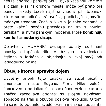
Keďže prioritou pánskej obuvi býva väčšinou komfort
a dizajn je až na druhom mieste, môže byť preto pre
pánov niekedy ťažké nájsť si vhodný pár topánok,
ktoré sú pohodlné a zároveň aj podliehajú najnovším
módnym trendom. Značka Nike si je toho vedomá, a
preto každú sezónu prichádza na trh s novými
teniskami a inými pánskymi modelmi, ktoré
kombinujú
komfort a moderný dizajn
.
Objavte v HUMANIC e-shope bohatý sortiment
pánskych topánok Nike v rôznych prevedeniach,
štýloch a farbách a objednajte si svoj nový pár
jednoducho online!
Obuv, s ktorou spravíte dojem
Úspešný príbeh tejto značky sa začal písať v
americkom meste Eugene. Firmu Nike založili
športovec a podnikateľ so spoločnou víziou, ktorú si
značka zachováva dodnes: so svojimi inováciami
spôsobiť na trhu s obuvou doslova revolúciu. O tom,
že sa jej to podarilo, svedčí okrem iného jej popularita,