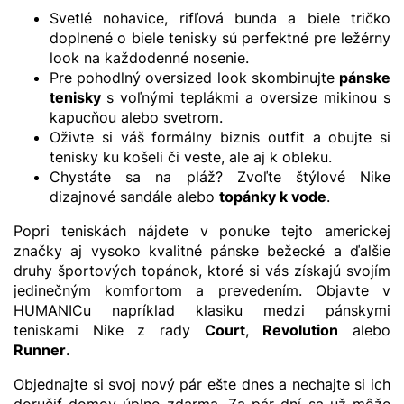
Svetlé nohavice, rifľová bunda a biele tričko
doplnené o biele tenisky sú perfektné pre ležérny
look na každodenné nosenie.
Pre pohodlný oversized look skombinujte
pánske
tenisky
s voľnými teplákmi a oversize mikinou s
kapucňou alebo svetrom.
Oživte si váš formálny biznis outfit a obujte si
tenisky ku košeli či veste, ale aj k obleku.
Chystáte sa na pláž? Zvoľte štýlové Nike
dizajnové sandále alebo
topánky k vode
.
Popri teniskách nájdete v ponuke tejto americkej
značky aj vysoko kvalitné pánske bežecké a ďalšie
druhy športových topánok, ktoré si vás získajú svojím
jedinečným komfortom a prevedením. Objavte v
HUMANICu napríklad klasiku medzi pánskymi
teniskami Nike z rady
Court
,
Revolution
alebo
Runner
.
Objednajte si svoj nový pár ešte dnes a nechajte si ich