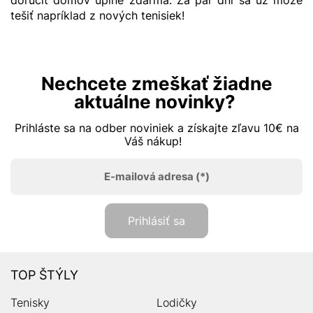
doručiť domov úplne zdarma. Za pár dní sa už môže
tešiť napríklad z nových tenisiek!
Nechcete zmeškať žiadne
aktuálne novinky?
Prihláste sa na odber noviniek a získajte zľavu 10€ na
Váš nákup!
E-mailová adresa
(*)
Prihlásiť sa
TOP ŠTÝLY
Tenisky
Lodičky