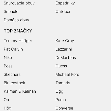
Šnurovacia obuv
Espadrilky
Snehule
Outdoor
Domáca obuv
TOP ZNAČKY
Tommy Hilfiger
Kate Gray
Pat Calvin
Lazzarini
Nike
Dr.Martens
Boss
Guess
Skechers
Michael Kors
Birkenstock
Tamaris
Kalman & Kalman
Ugg
On
Puma
Högl
Converse