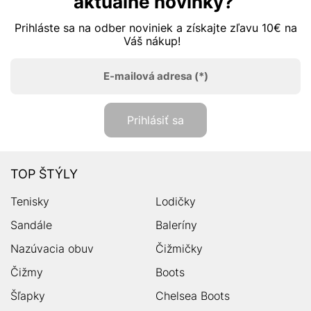
aktuálne novinky?
Prihláste sa na odber noviniek a získajte zľavu 10€ na
Váš nákup!
E-mailová adresa
(*)
Prihlásiť sa
TOP ŠTÝLY
Tenisky
Lodičky
Sandále
Baleríny
Nazúvacia obuv
Čižmičky
Čižmy
Boots
Šľapky
Chelsea Boots