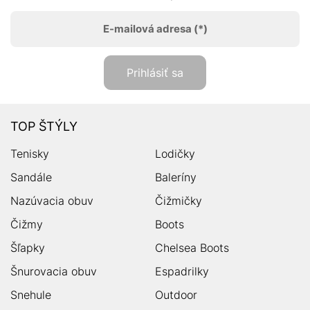
E-mailová adresa
(*)
Prihlásiť sa
TOP ŠTÝLY
Tenisky
Lodičky
Sandále
Baleríny
Nazúvacia obuv
Čižmičky
Čižmy
Boots
Šľapky
Chelsea Boots
Šnurovacia obuv
Espadrilky
Snehule
Outdoor