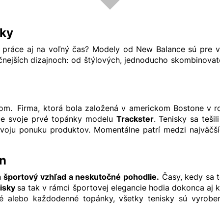
sky
o práce aj na voľný čas? Modely od New Balance sú pre 
ičnejších dizajnoch: od štýlových, jednoducho skombinova
om.
Firma, ktorá bola založená v americkom Bostone v 
nce svoje prvé topánky modelu
Trackster
. Tenisky sa tešili
 svoju ponuku produktov. Momentálne patrí medzi najväč
jn
h
športový vzhľad a neskutočné pohodlie.
Časy, kedy sa t
nisky
sa tak v rámci športovej elegancie hodia dokonca aj 
ké alebo každodenné topánky, všetky tenisky sú vyroben