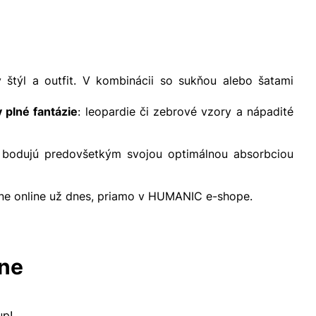
štýl a outfit. V kombinácii so sukňou alebo šatami
 plné fantázie
: leopardie či zebrové vzory a nápadité
o bodujú predovšetkým svojou optimálnou absorbciou
lne online už dnes, priamo v HUMANIC e-shope.
lne
kup!