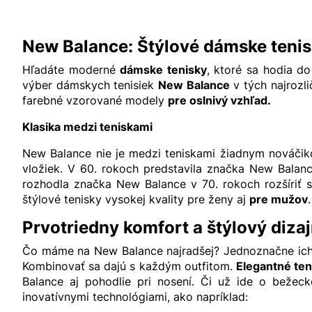
New Balance: Štýlové dámske teni
Hľadáte moderné
dámske tenisky
, ktoré sa hodia d
výber dámskych tenisiek
New Balance
v tých najrozl
farebné vzorované modely
pre oslnivý vzhľad.
Klasika medzi teniskami
New Balance nie je medzi teniskami žiadnym nováčik
vložiek. V 60. rokoch predstavila značka New Bala
rozhodla značka New Balance v 70. rokoch rozšíriť
štýlové tenisky vysokej kvality pre ženy aj
pre mužov
.
Prvotriedny komfort a štýlový diza
Čo máme na New Balance najradšej? Jednoznačne ic
Kombinovať sa dajú s každým outfitom.
Elegantné te
Balance aj pohodlie pri nosení. Či už ide o bežec
inovatívnymi technológiami, ako napríklad: