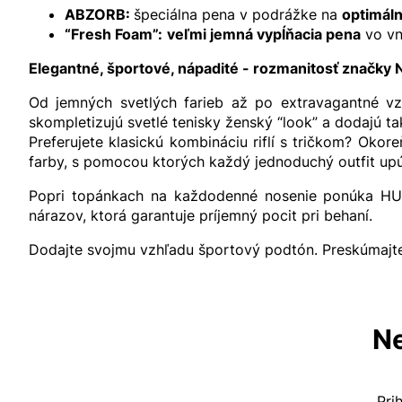
ABZORB:
špeciálna pena v podrážke na
optimáln
“Fresh Foam”:
veľmi jemná vypĺňacia pena
vo vn
Elegantné, športové, nápadité - rozmanitosť značky
Od jemných svetlých farieb až po extravagantné vz
skompletizujú svetlé tenisky ženský “look” a dodajú 
Preferujete klasickú kombináciu riflí s tričkom? Okor
farby, s pomocou ktorých každý jednoduchý outfit up
Popri topánkach na každodenné nosenie ponúka H
nárazov, ktorá garantuje príjemný pocit pri behaní.
Dodajte svojmu vzhľadu športový podtón. Preskúmajte
Ne
Pri