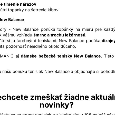
e tlmenie nárazov
útri topánky na šetrenie kĺbov
 New Balance
ory - New Balance ponúka topánky na mieru pre každý 
tak vášmu vzhľadu
šmrnc a trochu ležérnosti
.
eňte si ju farebnými teniskami. New Balance ponúka
dizajny
úta pozornosť nejedného okoloidúceho.
UMANIC aj
dámske bežecké tenisky New Balance
. Tiet
 našu ponuku tenisiek New Balance a objednajte si pohod
chcete zmeškať žiadne aktuá
novinky?
hláste sa na odber noviniek a získajte zľavu 10€ na Váš ná