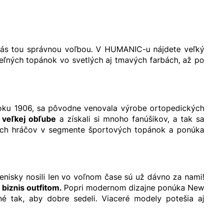
vás tou správnou voľbou. V HUMANIC-u nájdete veľký
teľných topánok vo svetlých aj tmavých farbách, až po
roku 1906, sa pôvodne venovala výrobe ortopedických
veľkej obľube
a získali si mnoho fanúšikov, a tak sa
ších hráčov v segmente športových topánok a ponúka
enisky nosili len vo voľnom čase sú už dávno za nami!
k
biznis outfitom.
Popri modernom dizajne ponúka New
é tak, aby dobre sedeli. Viaceré modely potešia aj