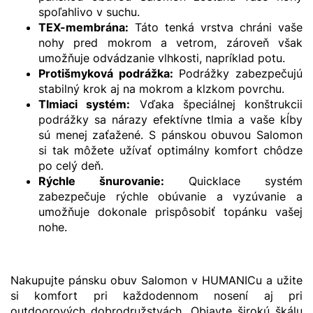
spoľahlivo v suchu.
TEX-membrána
:
Táto tenká vrstva chráni vaše
nohy pred mokrom a vetrom, zároveň však
umožňuje odvádzanie vlhkosti, napríklad potu.
Protišmyková podrážka:
Podrážky zabezpečujú
stabilný krok aj na mokrom a klzkom povrchu.
Tlmiaci systém:
Vďaka špeciálnej konštrukcii
podrážky sa nárazy efektívne tlmia a vaše kĺby
sú menej zaťažené. S pánskou obuvou Salomon
si tak môžete užívať optimálny komfort chôdze
po celý deň.
Rýchle šnurovanie:
Quicklace systém
zabezpečuje rýchle obúvanie a vyzúvanie a
umožňuje dokonale prispôsobiť topánku vašej
nohe.
Nakupujte pánsku obuv Salomon v HUMANICu a užite
si komfort pri každodennom nosení aj pri
outdoorových dobrodružstvách. Objavte širokú škálu