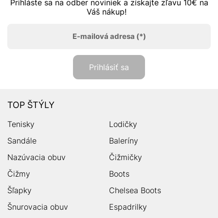
Prihláste sa na odber noviniek a získajte zľavu 10€ na
Váš nákup!
E-mailová adresa
(*)
Prihlásiť sa
TOP ŠTÝLY
Tenisky
Lodičky
Sandále
Baleríny
Nazúvacia obuv
Čižmičky
Čižmy
Boots
Šľapky
Chelsea Boots
Šnurovacia obuv
Espadrilky