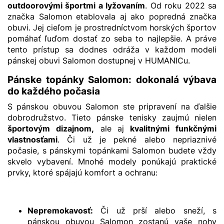
outdoorovými športmi a lyžovaním
. Od roku 2022 sa
značka Salomon etablovala aj ako popredná značka
obuvi. Jej cieľom je prostredníctvom horských športov
pomáhať ľuďom dostať zo seba to najlepšie. A práve
tento prístup sa dodnes odráža v každom modeli
pánskej obuvi
Salomon dostupnej v HUMANICu.
Pánske topánky Salomon: dokonalá výbava
do každého počasia
S pánskou obuvou Salomon ste pripravení na ďalšie
dobrodružstvo. Tieto
pánske tenisky
zaujmú nielen
športovým dizajnom,
ale aj
kvalitnými funkčnými
vlastnosťami
. Či už je pekné alebo nepriaznivé
počasie, s pánskymi topánkami Salomon budete vždy
skvelo vybavení. Mnohé modely ponúkajú praktické
prvky, ktoré spájajú komfort a ochranu:
Nepremokavosť:
Či už prší alebo sneží, s
pánskou obuvou Salomon zostanú vaše nohy