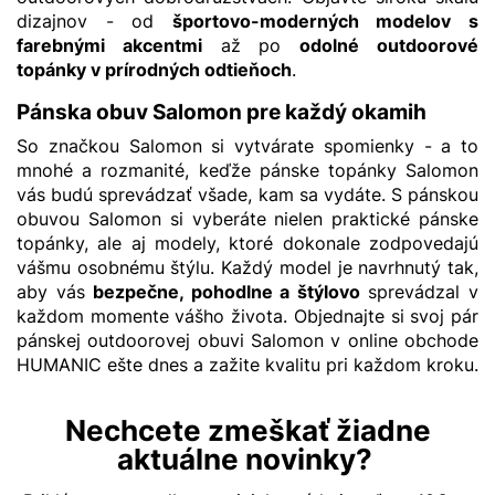
dizajnov - od
športovo-moderných modelov s
farebnými akcentmi
až po
odolné outdoorové
topánky v prírodných odtieňoch
.
Pánska obuv Salomon pre každý okamih
So značkou Salomon si vytvárate spomienky - a to
mnohé a rozmanité, keďže pánske topánky Salomon
vás budú sprevádzať všade, kam sa vydáte. S pánskou
obuvou Salomon si vyberáte nielen praktické
pánske
topánky
, ale aj modely, ktoré dokonale zodpovedajú
vášmu osobnému štýlu. Každý model je navrhnutý tak,
aby vás
bezpečne, pohodlne a štýlovo
sprevádzal v
každom momente vášho života. Objednajte si svoj pár
pánskej outdoorovej obuvi
Salomon v online obchode
HUMANIC ešte dnes a zažite kvalitu pri každom kroku.
Nechcete zmeškať žiadne
aktuálne novinky?