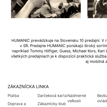
HUMANIC prevádzkuje na Slovensku 10 predajní. V 
v SR. Predajne HUMANIC ponúkajú široký sortim
napríklad Tommy Hilfiger, Guess, Michael Kors, Karl
všetkých predajniach je k dispozícii praktická služ
aj mobilná 
HUMANIC
ZÁKAZNÍCKA LINKA
Footer
Platba
Darčeková karta
Nadmerné
Bezba
veľkosti
ovlád
Doprava a
Zákaznícky klub