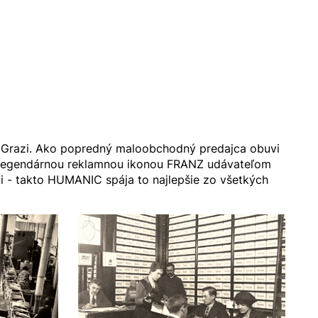
v Grazi. Ako popredný maloobchodný predajca obuvi
u legendárnou reklamnou ikonou FRANZ udávateľom
ci - takto HUMANIC spája to najlepšie zo všetkých