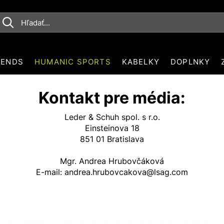
RENDS
HUMANIC SPORTS
KABELKY
DOPLNKY
Kontakt pre média:
Leder & Schuh spol. s r.o.
Einsteinova 18
851 01 Bratislava
Mgr. Andrea Hrubovčáková
E-mail:
andrea.hrubovcakova@lsag.com