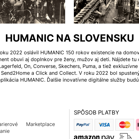
HUMANIC NA SLOVENSKU
roku 2022 oslávil HUMANIC 150 rokov existencie na domo
ent obuvi aj doplnkov pre ženy, mužov aj deti. Nájdete tu
 Lagerfeld, On, Converse, Skechers, Puma, a tiež exkluzívne
ba Send2Home a Click and Collect. V roku 2022 bol spusten
aplikácia HUMANIC. Ďalšie inovatívne digitálne služby budú
SPÔSOB PLATBY
rierové
Marketplace
anie