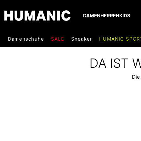
DAMEN
HERREN
KIDS
Damenschuhe
SALE
Sneaker
HUMANIC SPOR
DA IST
Die