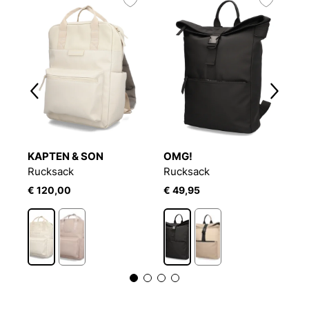
KAPTEN & SON
OMG!
K
Rucksack
Rucksack
B
€ 120,00
€ 49,95
€