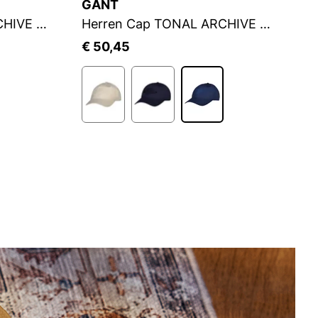
GANT
G
Herren Cap TONAL ARCHIVE SHIELD CAP
Herren Cap TONAL ARCHIVE SHIELD CAP
€ 50,45
€