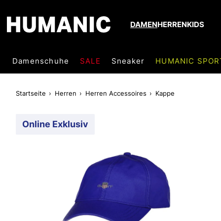
DAMEN
HERREN
KIDS
Damenschuhe
SALE
Sneaker
HUMANIC SPOR
Startseite
Herren
Herren Accessoires
Kappe
Online Exklusiv