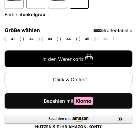
Farbe:
dunkelgrau
Größe wählen
Größentabelle
41
42
43
44
45
46
In den Warenkorb
Click & Collect