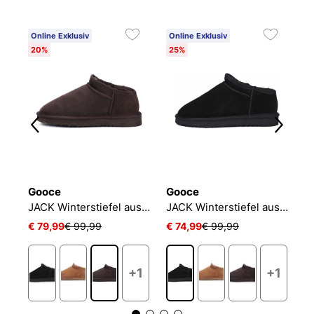
Online Exklusiv
Online Exklusiv
O
20%
25%
3
Gooce
Gooce
G
JACK Winterstiefel aus Wildleder
JACK Winterstiefel aus Wildleder
€ 79,99
€ 99,99
€ 74,99
€ 99,99
€
+1
+1