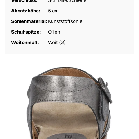
Verschluss:
Schnalle/Schleife
Absatzhöhe:
5 cm
Sohlenmaterial:
Kunststoffsohle
Schuhspitze:
Offen
Weitenmaß:
Weit (G)