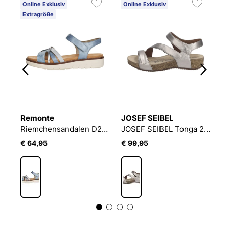
Online Exklusiv
Online Exklusiv
O
Extragröße
3
Remonte
JOSEF SEIBEL
J
IBEL Celine 06 | Sandale für Damen | Rot
Riemchensandalen D2058
JOSEF SEIBEL Tonga 25 | Sandale für Damen | Beige
€ 64,95
€ 99,95
€