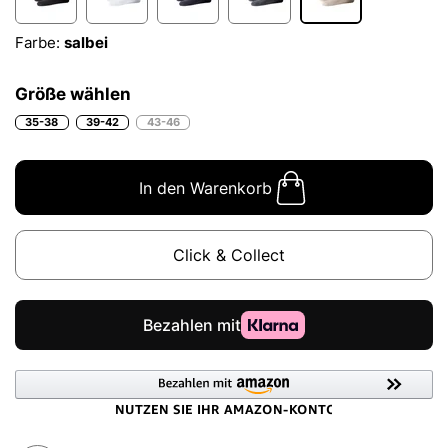
Farbe:
salbei
Größe wählen
35-38
39-42
43-46
In den Warenkorb
Click & Collect