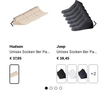
Hudson
Joop
J
Unisex Socken 9er Pack SIMPLY³ 3-PACK SNEAKER
Unisex Socken 6er Pack Unisex premium essential organic cotton Sneaker 6p
€ 37,95
€ 38,45
€
1
+2