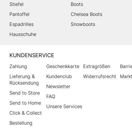
Stiefel
Boots
Pantoffel
Chelsea Boots
Espadrilles
Snowboots
Hausschuhe
HUMANIC
KUNDENSERVICE
Footer
Zahlung
Geschenkkarte
Extragrößen
Barri
Lieferung &
Kundenclub
Widerrufsrecht
Markt
Rücksendung
Newsletter
Send to Store
FAQ
Send to Home
Unsere Services
Click & Collect
Bestellung