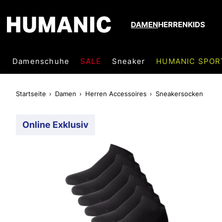
DAMEN
HERREN
KIDS
Damenschuhe
SALE
Sneaker
HUMANIC SPOR
Startseite
Damen
Herren Accessoires
Sneakersocken
Online Exklusiv