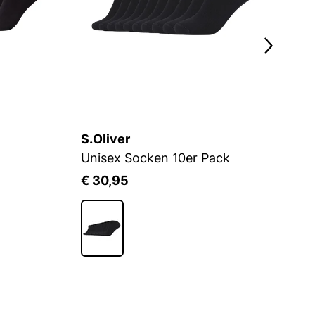
S.Oliver
H
Unisex Socken 10er Pack
€ 30,95
€