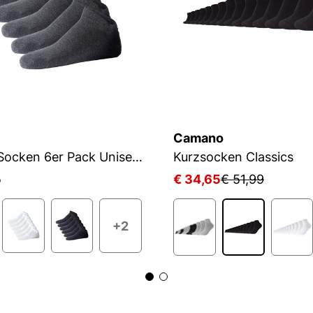
Camano
Unisex Socken 6er Pack Unisex premium essential organic cotton Sneaker 6p
Kurzsocken Classics
5
€ 34,65
€ 51,99
+2