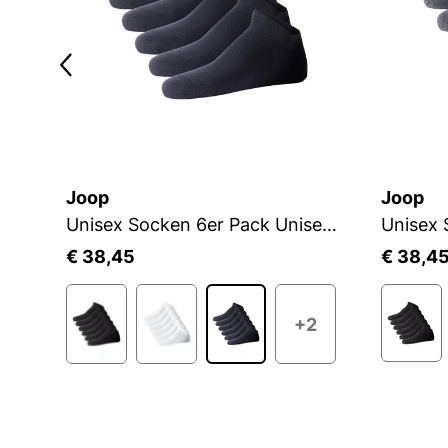
Joop
Joop
Unisex Socken 6er Pack Unisex premium essential organic cotton Sneaker 6p
€ 38,45
€ 38,4
+2