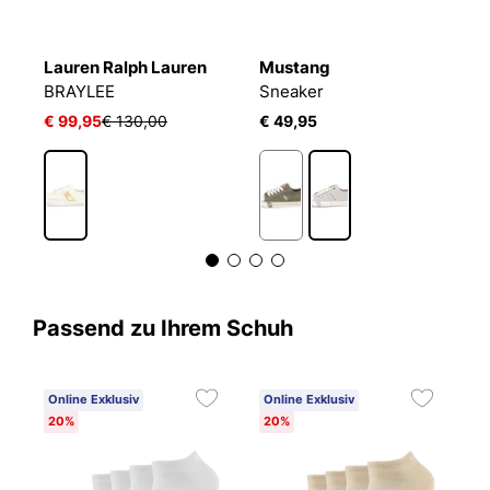
Lauren Ralph Lauren
Mustang
L
BRAYLEE
Sneaker
B
€ 99,95
€ 130,00
€ 49,95
€
1
Passend zu Ihrem Schuh
Online Exklusiv
Online Exklusiv
C
20%
20%
6