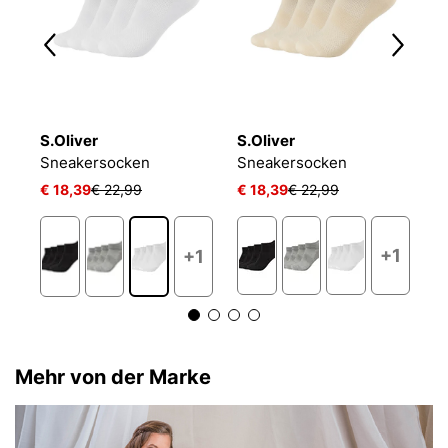
S.Oliver
S.Oliver
O
NIKE EVERYDAY CUSHIONED
Sneakersocken
Sneakersocken
L
€ 18,39
€ 22,99
€ 18,39
€ 22,99
€ 
+1
+1
Mehr von der Marke