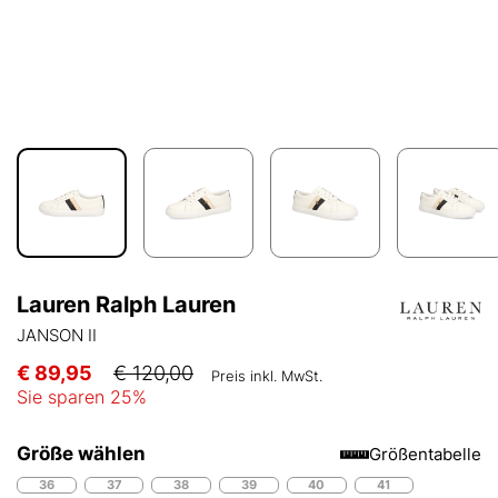
Lauren Ralph Lauren
JANSON II
€ 89,95
€ 120,00
Preis inkl. MwSt.
Sie sparen
25
%
Größe wählen
Größentabelle
36
37
38
39
40
41