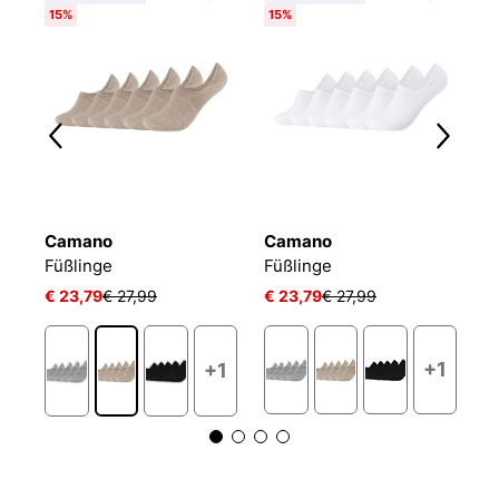
15%
15%
Camano
Camano
P
ACTIVE BREEZE INVISIBLE
Füßlinge
Füßlinge
€ 23,79
€ 27,99
€ 23,79
€ 27,99
€
+1
+1