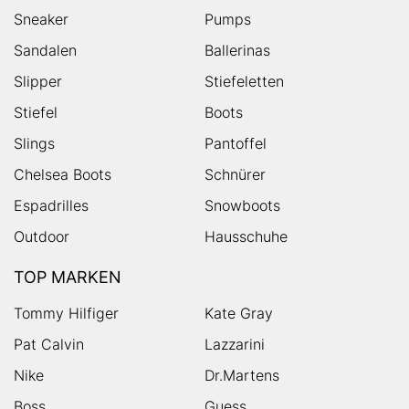
Sneaker
Pumps
Sandalen
Ballerinas
Slipper
Stiefeletten
Stiefel
Boots
Slings
Pantoffel
Chelsea Boots
Schnürer
Espadrilles
Snowboots
Outdoor
Hausschuhe
TOP MARKEN
Tommy Hilfiger
Kate Gray
Pat Calvin
Lazzarini
Nike
Dr.Martens
Boss
Guess