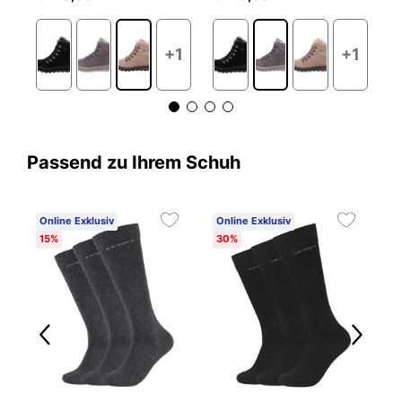
1
+1
+1
Passend zu Ihrem Schuh
Online Exklusiv
Online Exklusiv
15%
30%