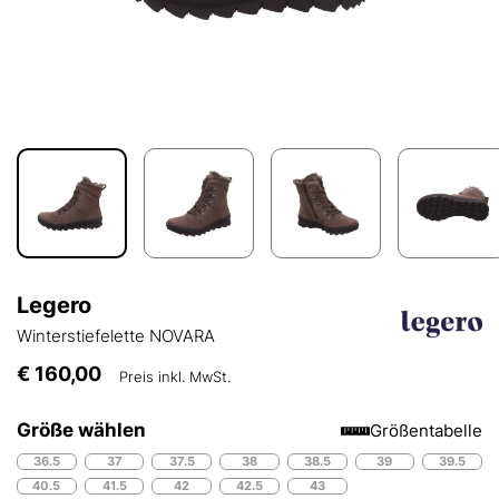
Legero
Winterstiefelette NOVARA
€ 160,00
Preis inkl. MwSt.
Größe wählen
Größentabelle
36.5
37
37.5
38
38.5
39
39.5
40.5
41.5
42
42.5
43