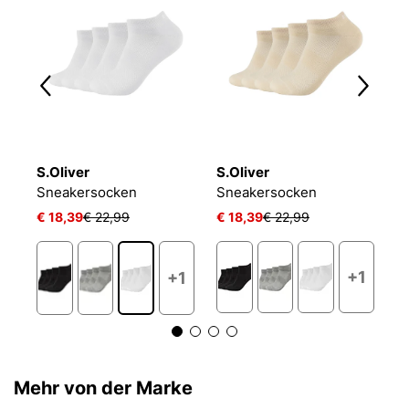
S.Oliver
S.Oliver
O
NIKE EVERYDAY CUSHIONED
Sneakersocken
Sneakersocken
L
€ 18,39
€ 22,99
€ 18,39
€ 22,99
€ 
+1
+1
Mehr von der Marke