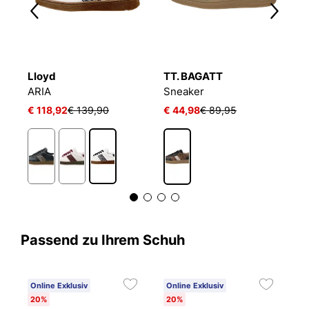
Lloyd
TT. BAGATT
R
ARIA
Sneaker
S
€ 118,92
€ 139,90
€ 44,98
€ 89,95
€
Passend zu Ihrem Schuh
Online Exklusiv
Online Exklusiv
C
20%
20%
6