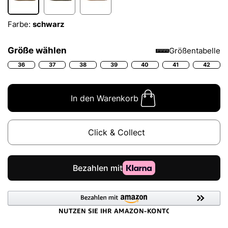
Farbe:
schwarz
Größe wählen
Größentabelle
36
37
38
39
40
41
42
In den Warenkorb
Click & Collect