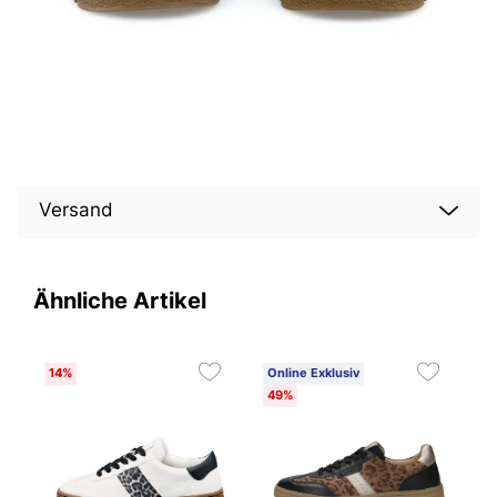
Versand
Ähnliche Artikel
14%
Online Exklusiv
O
49%
E