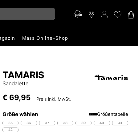
agazin
Mass Online-Shop
TAMARIS
Sandalette
€ 69,95
Preis inkl. MwSt.
Größe wählen
Größentabelle
35
36
37
38
39
40
41
42