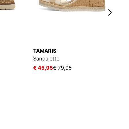
TAMARIS
T
Sandalette
S
€ 45,95
€ 79,95
€