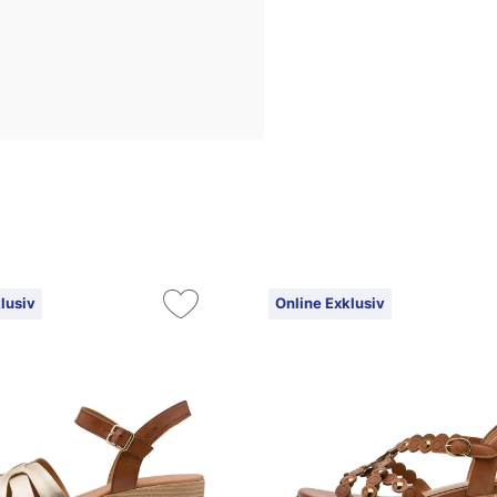
lusiv
Online Exklusiv