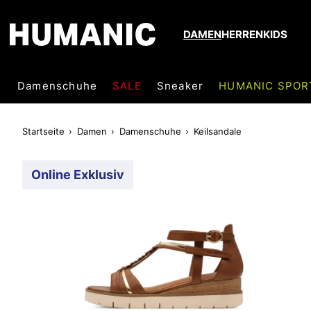
DAMEN
HERREN
KIDS
Damenschuhe
SALE
Sneaker
HUMANIC SPOR
Startseite
Damen
Damenschuhe
Keilsandale
Online Exklusiv