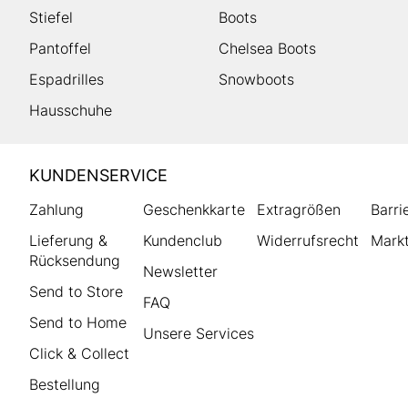
Stiefel
Boots
Pantoffel
Chelsea Boots
Espadrilles
Snowboots
Hausschuhe
HUMANIC
KUNDENSERVICE
Footer
Zahlung
Geschenkkarte
Extragrößen
Barri
Lieferung &
Kundenclub
Widerrufsrecht
Markt
Rücksendung
Newsletter
Send to Store
FAQ
Send to Home
Unsere Services
Click & Collect
Bestellung