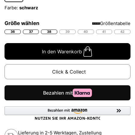
Farbe:
schwarz
Größe wählen
Größentabelle
36
37
38
39
40
41
42
In den Warenkorb
Click & Collect
Lieferung in 2-5 Werktagen, Zustellung