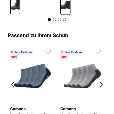
Passend zu Ihrem Schuh
Online Exklusiv
Online Exklusiv
C
30%
30%
6
Camano
Camano
O