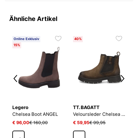
Ähnliche Artikel
Online Exklusiv
40%
O
15%
Legero
TT. BAGATT
T
Chelsea Boot ANGEL
Veloursleder Chelsea Boot
C
€ 96,00
€ 160,00
€ 59,95
€ 99,95
€