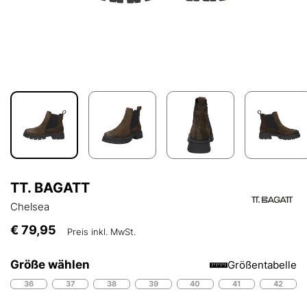
TT. BAGATT
Chelsea
€ 79,95
Preis inkl. MwSt.
Größe wählen
Größentabelle
36
37
38
39
40
41
42