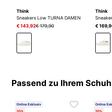
Think
Think
Sneakers Low TURNA DAMEN
Sneake
€ 143,92
€ 179,90
€ 169,
1
Passend zu Ihrem Schuh
Online Exklusiv
Online Exk
20%
20%