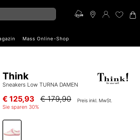
agazin
Mass Online-Shop
Think
Sneakers Low TURNA DAMEN
€ 125,93
€ 179,90
Preis inkl. MwSt.
Sie sparen
30
%