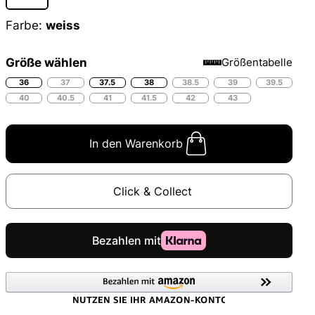
Farbe:
weiss
Größe wählen
Größentabelle
36
37
37.5
38
38.5
39
39.5
40
40.5
41
41.5
42
43
In den Warenkorb
Click & Collect