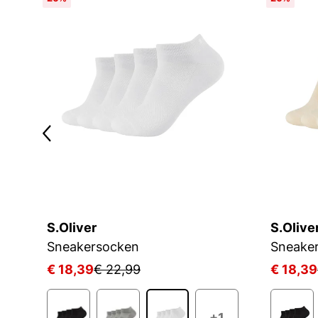
S.Oliver
S.Olive
D
Sneakersocken
Sneake
€ 18,39
€ 22,99
€ 18,39
+1