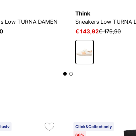
Think
rs Low TURNA DAMEN
Sneakers Low TURNA
90
€ 143,92
€ 179,90
lusiv
Click&Collect only
68%