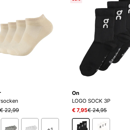
r
On
rsocken
LOGO SOCK 3P
€ 22,99
€ 7,95
€ 24,95
+1