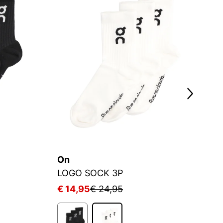
On
C
LOGO SOCK 3P
S
€ 14,95
€ 24,95
€