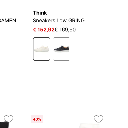
Think
T
 DAMEN
Sneakers Low GRING
T
€ 152,92
€ 169,90
€
40%
On
2