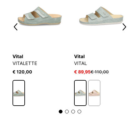
Vital
Vital
N
VITALETTE
VITAL
H
€ 120,00
€ 89,95
€ 110,00
€