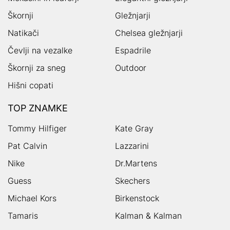
Škornji
Gležnjarji
Natikači
Chelsea gležnjarji
Čevlji na vezalke
Espadrile
Škornji za sneg
Outdoor
Hišni copati
TOP ZNAMKE
Tommy Hilfiger
Kate Gray
Pat Calvin
Lazzarini
Nike
Dr.Martens
Guess
Skechers
Michael Kors
Birkenstock
Tamaris
Kalman & Kalman