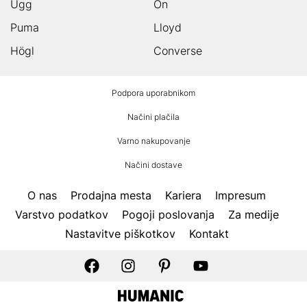
Ugg
On
Puma
Lloyd
Högl
Converse
HUMANIC
Podpora uporabnikom
noga
Načini plačila
Varno nakupovanje
Načini dostave
O nas
Prodajna mesta
Kariera
Impresum
Varstvo podatkov
Pogoji poslovanja
Za medije
Nastavitve piškotkov
Kontakt