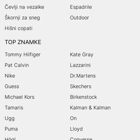
Čevlji na vezalke
Espadrile
Škornji za sneg
Outdoor
Hišni copati
TOP ZNAMKE
Tommy Hilfiger
Kate Gray
Pat Calvin
Lazzarini
Nike
Dr.Martens
Guess
Skechers
Michael Kors
Birkenstock
Tamaris
Kalman & Kalman
Ugg
On
Puma
Lloyd
Högl
Converse