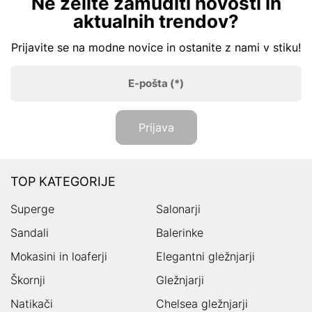
Ne želite zamuditi novosti in
aktualnih trendov?
Prijavite se na modne novice in ostanite z nami v stiku!
E-pošta
(*)
Prijava
TOP KATEGORIJE
Superge
Salonarji
Sandali
Balerinke
Mokasini in loaferji
Elegantni gležnjarji
Škornji
Gležnjarji
Natikači
Chelsea gležnjarji