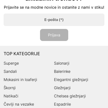
Prijavite se na modne novice in ostanite z nami v stiku!
E-pošta
(*)
Prijava
TOP KATEGORIJE
Superge
Salonarji
Sandali
Balerinke
Mokasini in loaferji
Elegantni gležnjarji
Škornji
Gležnjarji
Natikači
Chelsea gležnjarji
Čevlji na vezalke
Espadrile