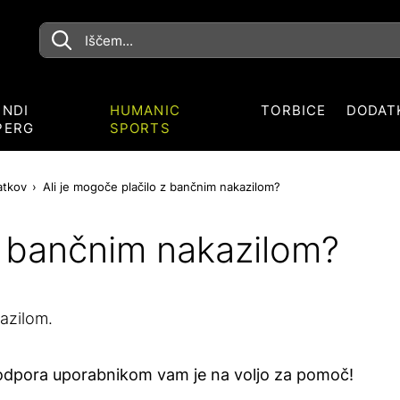
ENDI
HUMANIC
TORBICE
DODAT
PERG
SPORTS
atkov
Ali je mogoče plačilo z bančnim nakazilom?
 z bančnim nakazilom?
azilom.
podpora uporabnikom vam je na voljo za pomoč!