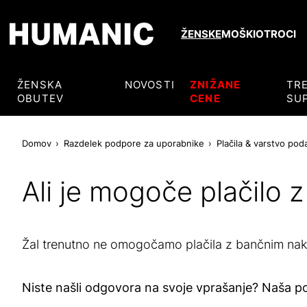
ŽENSKE
MOŠKI
OTROCI
ŽENSKA
NOVOSTI
ZNIŽANE
TR
OBUTEV
CENE
SU
Domov
Razdelek podpore za uporabnike
Plačila & varstvo pod
Ali je mogoče plačilo
Žal trenutno ne omogočamo plačila z bančnim nak
Niste našli odgovora na svoje vprašanje? Naša 