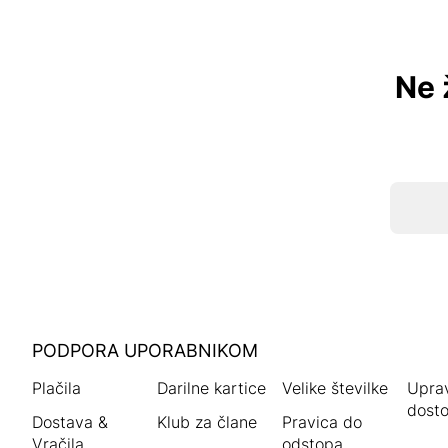
Ne 
HUMANIC
PODPORA UPORABNIKOM
noga
Plačila
Darilne kartice
Velike številke
Uprav
dosto
Dostava &
Klub za člane
Pravica do
Vračila
odstopa