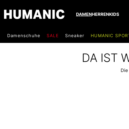
DAMEN
HERREN
KIDS
Damenschuhe
SALE
Sneaker
HUMANIC SPOR
DA IST
Die