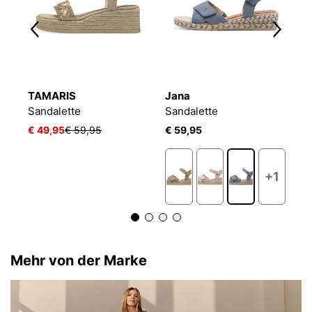
TAMARIS
Jana
T
Sandalette
Sandalette
S
€ 49,95
€ 59,95
€ 59,95
€
+1
Mehr von der Marke