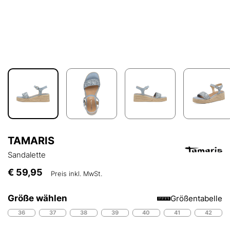
TAMARIS
Sandalette
€ 59,95
Preis inkl. MwSt.
Größe wählen
Größentabelle
36
37
38
39
40
41
42