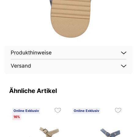
Produkthinweise
Versand
Ähnliche Artikel
Online Exklusiv
Online Exklusiv
O
16%