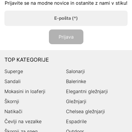
Prijavite se na modne novice in ostanite z nami v stiku!
E-pošta
(*)
Prijava
TOP KATEGORIJE
Superge
Salonarji
Sandali
Balerinke
Mokasini in loaferji
Elegantni gležnjarji
Škornji
Gležnjarji
Natikači
Chelsea gležnjarji
Čevlji na vezalke
Espadrile
Škornji za sneg
Outdoor