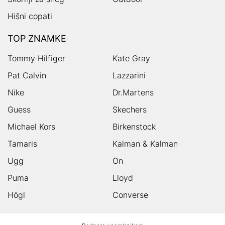
Hišni copati
TOP ZNAMKE
Tommy Hilfiger
Kate Gray
Pat Calvin
Lazzarini
Nike
Dr.Martens
Guess
Skechers
Michael Kors
Birkenstock
Tamaris
Kalman & Kalman
Ugg
On
Puma
Lloyd
Högl
Converse
HUMANIC