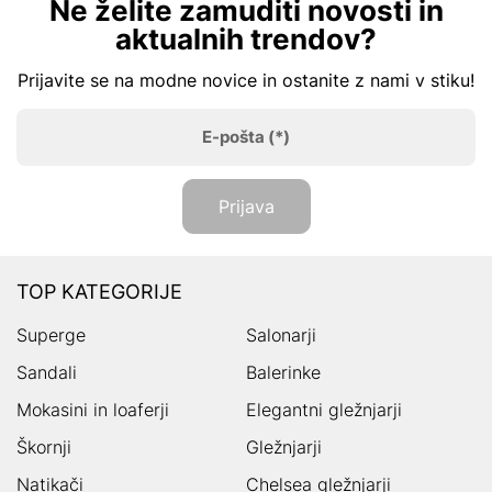
Ne želite zamuditi novosti in
aktualnih trendov?
Prijavite se na modne novice in ostanite z nami v stiku!
E-pošta
(*)
Prijava
TOP KATEGORIJE
Superge
Salonarji
Sandali
Balerinke
Mokasini in loaferji
Elegantni gležnjarji
Škornji
Gležnjarji
Natikači
Chelsea gležnjarji