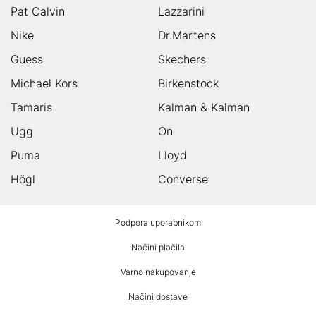
Pat Calvin
Lazzarini
Nike
Dr.Martens
Guess
Skechers
Michael Kors
Birkenstock
Tamaris
Kalman & Kalman
Ugg
On
Puma
Lloyd
Högl
Converse
HUMANIC
Podpora uporabnikom
noga
Načini plačila
Varno nakupovanje
Načini dostave