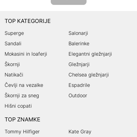
TOP KATEGORIJE
Superge
Salonarji
Sandali
Balerinke
Mokasini in loaferji
Elegantni gležnjarji
Škornji
Gležnjarji
Natikači
Chelsea gležnjarji
Čevlji na vezalke
Espadrile
Škornji za sneg
Outdoor
Hišni copati
TOP ZNAMKE
Tommy Hilfiger
Kate Gray