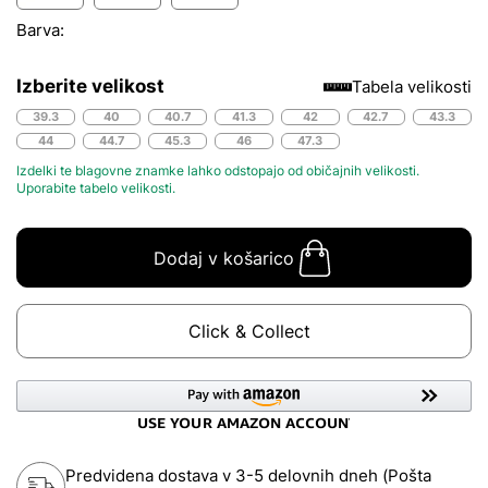
Barva:
Izberite velikost
Tabela velikosti
39.3
40
40.7
41.3
42
42.7
43.3
44
44.7
45.3
46
47.3
Izdelki te blagovne znamke lahko odstopajo od običajnih velikosti.
Uporabite
tabelo velikosti.
Dodaj v košarico
Click & Collect
Predvidena dostava v 3-5 delovnih dneh (Pošta