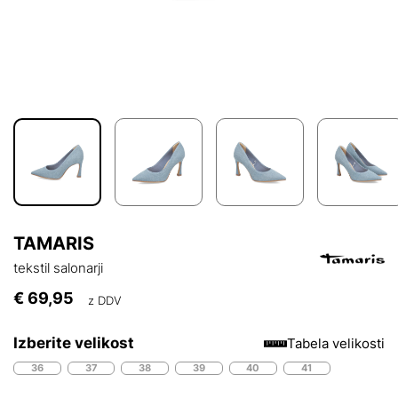
TAMARIS
tekstil salonarji
€ 69,95
z DDV
Izberite velikost
Tabela velikosti
36
37
38
39
40
41