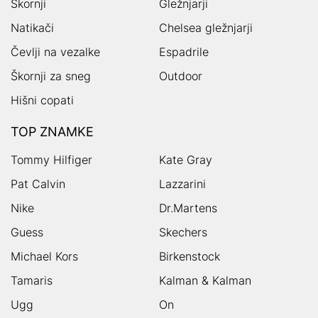
Škornji
Gležnjarji
Natikači
Chelsea gležnjarji
Čevlji na vezalke
Espadrile
Škornji za sneg
Outdoor
Hišni copati
TOP ZNAMKE
Tommy Hilfiger
Kate Gray
Pat Calvin
Lazzarini
Nike
Dr.Martens
Guess
Skechers
Michael Kors
Birkenstock
Tamaris
Kalman & Kalman
Ugg
On