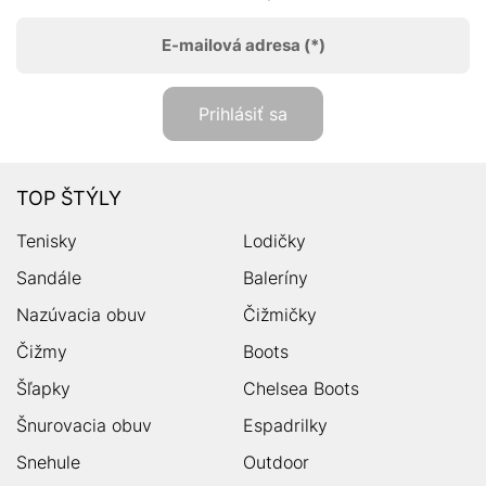
E-mailová adresa
(*)
Prihlásiť sa
TOP ŠTÝLY
Tenisky
Lodičky
Sandále
Baleríny
Nazúvacia obuv
Čižmičky
Čižmy
Boots
Šľapky
Chelsea Boots
Šnurovacia obuv
Espadrilky
Snehule
Outdoor