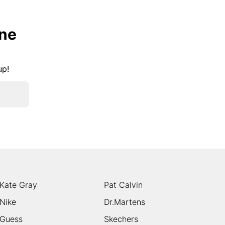
lne
kup!
Kate Gray
Pat Calvin
Nike
Dr.Martens
Guess
Skechers