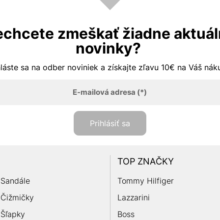
chcete zmeškať žiadne aktuá
novinky?
hláste sa na odber noviniek a získajte zľavu 10€ na Váš ná
E-mailová adresa
(*)
Prihlásiť sa
TOP ZNAČKY
Sandále
Tommy Hilfiger
Čižmičky
Lazzarini
Šľapky
Boss