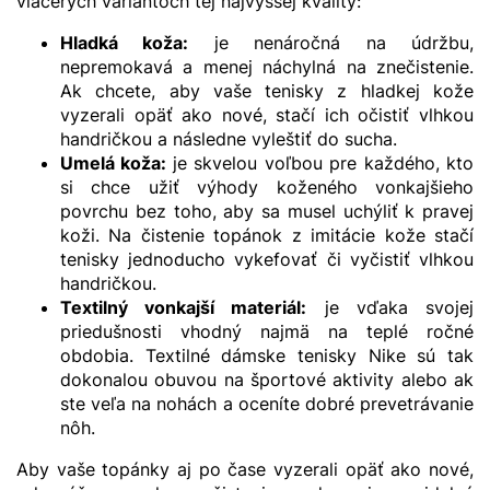
viacerých variantoch tej najvyššej kvality:
Hladká koža:
je nenáročná na údržbu,
nepremokavá a menej náchylná na znečistenie.
Ak chcete, aby vaše tenisky z hladkej kože
vyzerali opäť ako nové, stačí ich očistiť vlhkou
handričkou a následne vyleštiť do sucha.
Umelá koža:
je skvelou voľbou pre každého, kto
si chce užiť výhody koženého vonkajšieho
povrchu bez toho, aby sa musel uchýliť k pravej
koži. Na čistenie topánok z imitácie kože stačí
tenisky jednoducho vykefovať či vyčistiť vlhkou
handričkou.
Textilný vonkajší materiál:
je vďaka svojej
priedušnosti vhodný najmä na teplé ročné
obdobia. Textilné dámske tenisky Nike sú tak
dokonalou obuvou na športové aktivity alebo ak
ste veľa na nohách a oceníte dobré prevetrávanie
nôh.
Aby vaše topánky aj po čase vyzerali opäť ako nové,