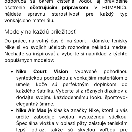
odporúča sa okrem čistenia vodou aj pravidelné
ošetrenie
ošetrujúcim prípravkom
. V HUMANICu
nájdete správnu starostlivosť pre každý typ
vonkajšieho materiálu.
Modely na každú príležitosť
Do práce, na voľný čas či na šport - dámske tenisky
Nike si vo svojich účeloch rozhodne nekladú medze.
Nechajte sa inšpirovať a vyberte si napríklad z týchto
populárnych modelov:
Nike Court Vision
vybavené pohodlnou
syntetickou podrážkou a vonkajším materiálom z
umelej kože sú perfektným doplnkom do
každého šatníka. Vyberte si z rôznych dizajnov a
dodajte svojmu každodennému looku športovo-
elegantný šmrnc.
Nike Air Max
je klasika značky Nike, ktorá u vás
určite zaboduje svojou vystuženou stielkou.
Špeciálna vložka v oblasti päty zaisťuje teniskám
lepší odraz, takže sú skvelou voľbou pre