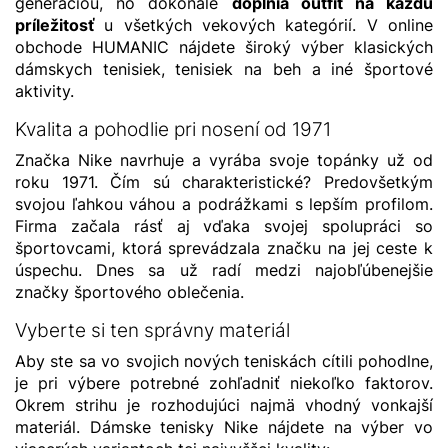
generáciou, no dokonale
doplnia outfit na každú
príležitosť
u všetkých vekových kategórií. V online
obchode HUMANIC nájdete široký výber klasických
dámskych tenisiek, tenisiek na beh a iné športové
aktivity.
Kvalita a pohodlie pri nosení od 1971
Značka Nike navrhuje a vyrába svoje topánky už od
roku 1971. Čím sú charakteristické? Predovšetkým
svojou ľahkou váhou a podrážkami s lepším profilom.
Firma začala rásť aj vďaka svojej spolupráci so
športovcami, ktorá sprevádzala značku na jej ceste k
úspechu. Dnes sa už radí medzi najobľúbenejšie
značky športového oblečenia.
Vyberte si ten správny materiál
Aby ste sa vo svojich nových teniskách cítili pohodlne,
je pri výbere potrebné zohľadniť niekoľko faktorov.
Okrem strihu je rozhodujúci najmä vhodný vonkajší
materiál. Dámske tenisky Nike nájdete na výber vo