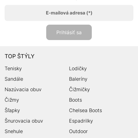
E-mailová adresa
(*)
Prihlásiť sa
TOP ŠTÝLY
Tenisky
Lodičky
Sandále
Baleríny
Nazúvacia obuv
Čižmičky
Čižmy
Boots
Šľapky
Chelsea Boots
Šnurovacia obuv
Espadrilky
Snehule
Outdoor