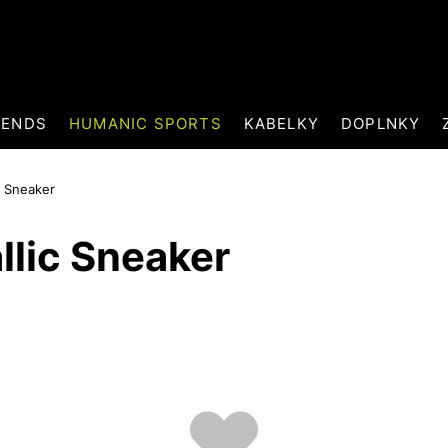
RENDS
HUMANIC SPORTS
KABELKY
DOPLNKY
c Sneaker
llic Sneaker