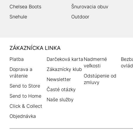
Chelsea Boots
Šnurovacia obuv
Snehule
Outdoor
HUMANIC
ZÁKAZNÍCKA LINKA
Footer
Platba
Darčeková karta
Nadmerné
Bezba
veľkosti
ovlád
Doprava a
Zákaznícky klub
vrátenie
Odstúpenie od
Newsletter
zmluvy
Send to Store
Časté otázky
Send to Home
Naše služby
Click & Collect
Objednávka