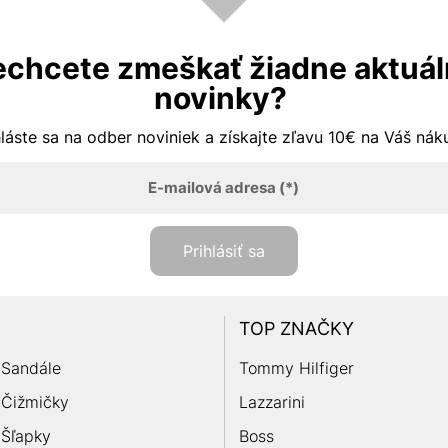
chcete zmeškať žiadne aktuá
novinky?
hláste sa na odber noviniek a získajte zľavu 10€ na Váš ná
E-mailová adresa
(*)
Prihlásiť sa
TOP ZNAČKY
Sandále
Tommy Hilfiger
Čižmičky
Lazzarini
Šľapky
Boss