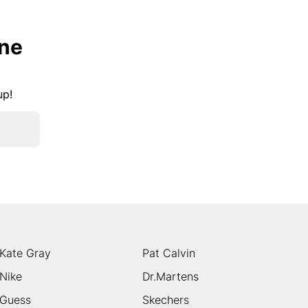
lne
kup!
Kate Gray
Pat Calvin
Nike
Dr.Martens
Guess
Skechers