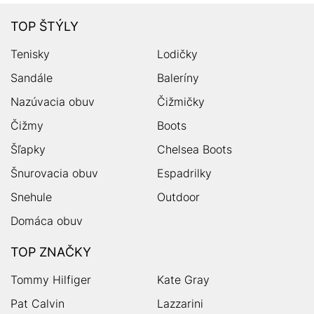
TOP ŠTÝLY
Tenisky
Lodičky
Sandále
Baleríny
Nazúvacia obuv
Čižmičky
Čižmy
Boots
Šľapky
Chelsea Boots
Šnurovacia obuv
Espadrilky
Snehule
Outdoor
Domáca obuv
TOP ZNAČKY
Tommy Hilfiger
Kate Gray
Pat Calvin
Lazzarini