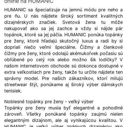
online na HUMANIC
HUMANIC sa špecializuje na jemnú módu pre neho a
pre ňu. U nás nájdete široký sortiment kvalitných
dizajnérskych značiek. Svetová žena tu môže
nakupovať ako sa jej zachce a vždy si nájde pár
topánok, ktoré sa jej páčia. HUMANIC ponúka topánky
pre ženy, ktoré hľadajú skutočný luxus a radi by si
dopriali niečo veľmi špeciálne. Čižmy a členkové
čižmy pre ženy, ktoré odolajú akémukoľvek počasiu sú
obľúbené po celý rok alebo možno šik lodičky? V
našom internetovom obchode sú dokonca dostupné v
extra veľkostiach pre ženy, takže tu určite nájdete ten
správny model. Pre našich zákazníkov, ktorí milujú
streetwear štýl, ponúkame aj široký výber dámskych
tenisiek.
Noblesné topánky pre ženy - veľký výber
Topánky pre ženy musia byť elegantné a pohodlné
zároveň. Všetky ponúkané topánky zaujmú nielen
elegantným dizajnom, ale aj vynikajúcou kvalitou. V
HUMANIC je veľký výber známych dizajnérov ako