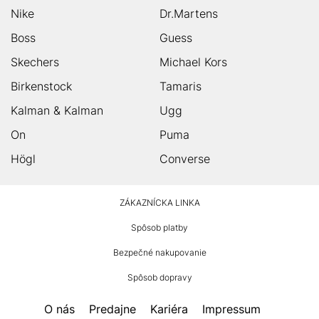
Nike
Dr.Martens
Boss
Guess
Skechers
Michael Kors
Birkenstock
Tamaris
Kalman & Kalman
Ugg
On
Puma
Högl
Converse
HUMANIC
ZÁKAZNÍCKA LINKA
Footer
Spôsob platby
Bezpečné nakupovanie
Spôsob dopravy
O nás
Predajne
Kariéra
Impressum