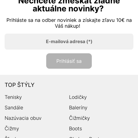
Nechcete zmeškať žiadne
aktuálne novinky?
Prihláste sa na odber noviniek a získajte zľavu 10€ na
Váš nákup!
E-mailová adresa
(*)
Prihlásiť sa
TOP ŠTÝLY
Tenisky
Lodičky
Sandále
Baleríny
Nazúvacia obuv
Čižmičky
Čižmy
Boots