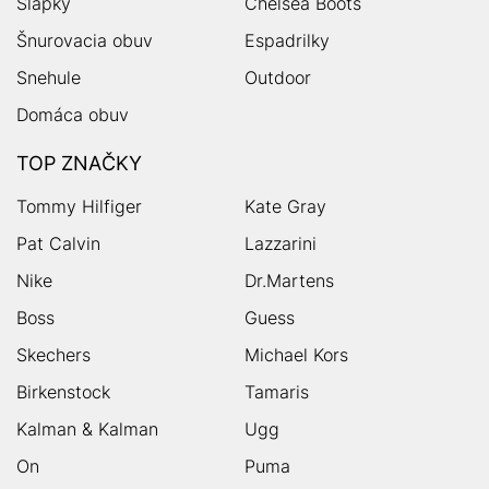
Šľapky
Chelsea Boots
Šnurovacia obuv
Espadrilky
Snehule
Outdoor
Domáca obuv
TOP ZNAČKY
Tommy Hilfiger
Kate Gray
Pat Calvin
Lazzarini
Nike
Dr.Martens
Boss
Guess
Skechers
Michael Kors
Birkenstock
Tamaris
Kalman & Kalman
Ugg
On
Puma