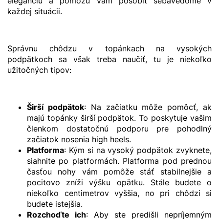
eleganciu a pomôžu vám pôsobiť sebavedome v
každej situácii.
Správnu chôdzu v topánkach na vysokých
podpätkoch sa však treba naučiť, tu je niekoľko
užitočných tipov:
Širší podpätok
: Na začiatku môže pomôcť, ak
majú topánky širší podpätok. To poskytuje vašim
členkom dostatočnú podporu pre pohodlný
začiatok nosenia high heels.
Platforma
: Kým si na vysoký podpätok zvyknete,
siahnite po platformách. Platforma pod prednou
časťou nohy vám pomôže stáť stabilnejšie a
pocitovo zníži výšku opätku. Stále budete o
niekoľko centimetrov vyššia, no pri chôdzi si
budete istejšia.
Rozchoďte ich
: Aby ste predišli nepríjemným