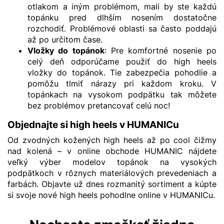
otlakom a iným problémom, mali by ste každú
topánku pred dlhším nosením dostatočne
rozchodiť. Problémové oblasti sa často poddajú
až po určitom čase.
Vložky do topánok
: Pre komfortné nosenie po
celý deň odporúčame použiť do high heels
vložky do topánok. Tie zabezpečia pohodlie a
pomôžu tlmiť nárazy pri každom kroku. V
topánkach na vysokom podpätku tak môžete
bez problémov pretancovať celú noc!
Objednajte si high heels v HUMANICu
Od zvodných
kožených high heels
až po cool
čižmy
nad kolená
– v online obchode HUMANIC nájdete
veľký výber modelov topánok na vysokých
podpätkoch v rôznych materiálových prevedeniach a
farbách. Objavte už dnes rozmanitý sortiment a kúpte
si svoje nové high heels pohodlne online v HUMANICu.