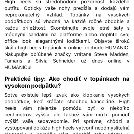
High heels sú stredobodom pozornosti každého
outfitu. Opticky vaše nohy predĺžia a dodajú vám
neprekonateľný vzhľad. Topánky na vysokých
podpätkoch sú vhodné na každé ročné obdobie a
každú príležitosť. Skombinujte svoje letné šaty s
módnymi
sandálmi na platforme
alebo doplňte svoj
office look elegantnými
lodičkami
. Objavte širokú
škálu high heels topánok v online obchode HUMANIC.
Nakupujte obľúbené značky vrátane
Steve Madden
,
Tamaris
a
Silvia Schneider
už dnes online v
HUMANICu!
Praktické tipy: Ako chodiť v topánkach na
vysokom podpätku?
Sotva existuje lepší zvuk ako klopkanie vysokých
podpätkov, keď kráčate chodbou kancelárie. High
heels vám nielenže pomôžu byť o niekoľko
centimetrov vyššia, ale taktiež vám môžu pomôcť
zvýšiť vaše sebavedomie. Pri správnej chôdzi a
vystupovaní dokážu high heels vytvoriť neodmysliteľnú