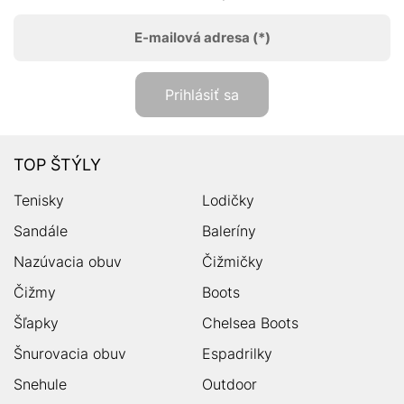
E-mailová adresa
(*)
Prihlásiť sa
TOP ŠTÝLY
Tenisky
Lodičky
Sandále
Baleríny
Nazúvacia obuv
Čižmičky
Čižmy
Boots
Šľapky
Chelsea Boots
Šnurovacia obuv
Espadrilky
Snehule
Outdoor