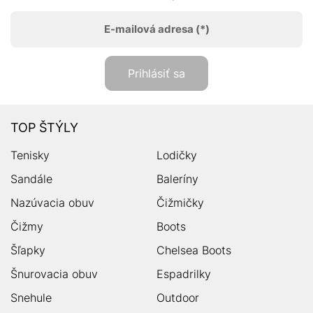
E-mailová adresa
(*)
Prihlásiť sa
TOP ŠTÝLY
Tenisky
Lodičky
Sandále
Baleríny
Nazúvacia obuv
Čižmičky
Čižmy
Boots
Šľapky
Chelsea Boots
Šnurovacia obuv
Espadrilky
Snehule
Outdoor