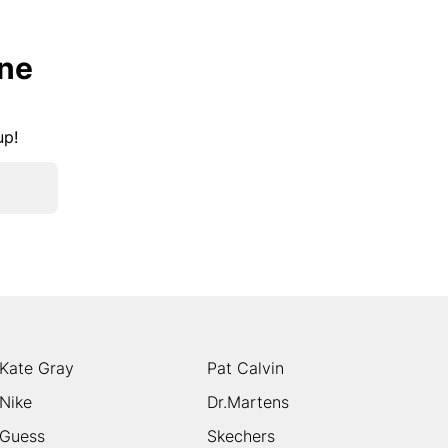
lne
kup!
Kate Gray
Pat Calvin
Nike
Dr.Martens
Guess
Skechers