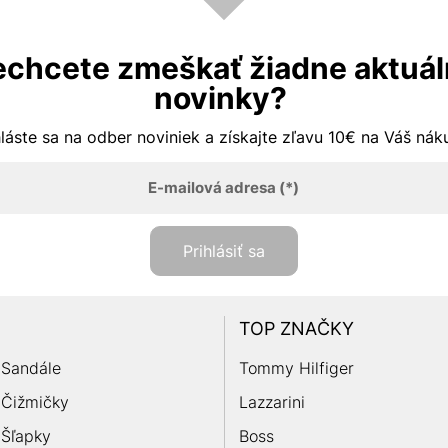
chcete zmeškať žiadne aktuá
novinky?
hláste sa na odber noviniek a získajte zľavu 10€ na Váš ná
E-mailová adresa
(*)
Prihlásiť sa
TOP ZNAČKY
Sandále
Tommy Hilfiger
Čižmičky
Lazzarini
Šľapky
Boss