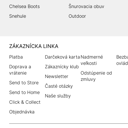
Chelsea Boots
Šnurovacia obuv
Snehule
Outdoor
HUMANIC
ZÁKAZNÍCKA LINKA
Footer
Platba
Darčeková karta
Nadmerné
Bezba
veľkosti
ovlád
Doprava a
Zákaznícky klub
vrátenie
Odstúpenie od
Newsletter
zmluvy
Send to Store
Časté otázky
Send to Home
Naše služby
Click & Collect
Objednávka