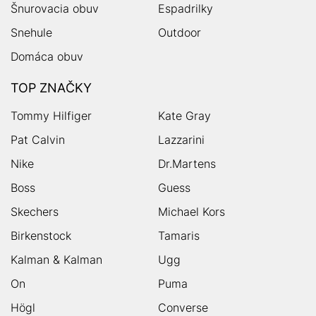
Šnurovacia obuv
Espadrilky
Snehule
Outdoor
Domáca obuv
TOP ZNAČKY
Tommy Hilfiger
Kate Gray
Pat Calvin
Lazzarini
Nike
Dr.Martens
Boss
Guess
Skechers
Michael Kors
Birkenstock
Tamaris
Kalman & Kalman
Ugg
On
Puma
Högl
Converse