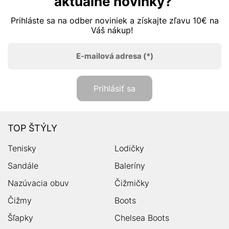
aktuálne novinky?
Prihláste sa na odber noviniek a získajte zľavu 10€ na
Váš nákup!
E-mailová adresa
(*)
Prihlásiť sa
TOP ŠTÝLY
Tenisky
Lodičky
Sandále
Baleríny
Nazúvacia obuv
Čižmičky
Čižmy
Boots
Šľapky
Chelsea Boots