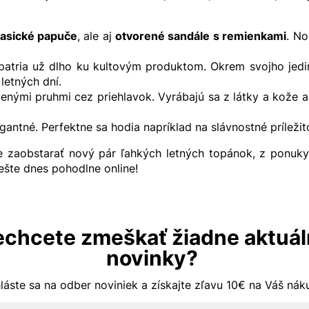
lasické papuče
, ale aj
otvorené sandále s remienkami
. No
atria už dlho ku kultovým produktom. Okrem svojho jedin
letných dní.
enými pruhmi cez priehlavok. Vyrábajú sa z látky a kože a
egantné. Perfektne sa hodia napríklad na slávnostné príleži
e zaobstarať nový pár ľahkých letných topánok, z ponuk
 ešte dnes pohodlne online!
chcete zmeškať žiadne aktuá
novinky?
hláste sa na odber noviniek a získajte zľavu 10€ na Váš ná