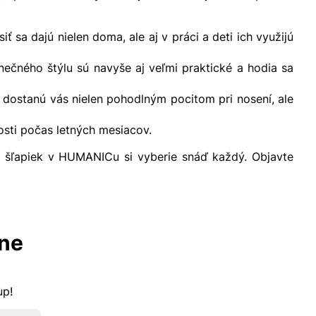
siť sa dajú nielen doma, ale aj v práci a deti ich využijú
ečného štýlu sú navyše aj veľmi praktické a hodia sa
 dostanú vás nielen pohodlným pocitom pri nosení, ale
tosti počas letných mesiacov.
y šľapiek v HUMANICu si vyberie snáď každý. Objavte
lne
kup!