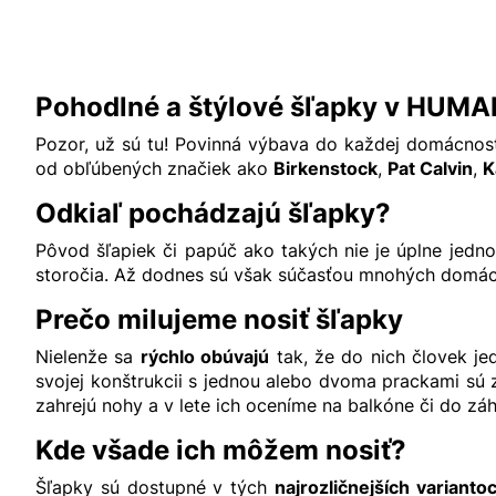
Pohodlné a štýlové šľapky v HUM
Pozor, už sú tu! Povinná výbava do každej domácnosti
od obľúbených značiek ako
Birkenstock
,
Pat Calvin
,
K
Odkiaľ pochádzajú šľapky?
Pôvod šľapiek či papúč ako takých nie je úplne jed
storočia. Až dodnes sú však súčasťou mnohých domácn
Prečo milujeme nosiť šľapky
Nielenže sa
rýchlo obúvajú
tak, že do nich človek je
svojej konštrukcii s jednou alebo dvoma prackami sú
zahrejú nohy a v lete ich oceníme na balkóne či do zá
Kde všade ich môžem nosiť?
Šľapky sú dostupné v tých
najrozličnejších varianto