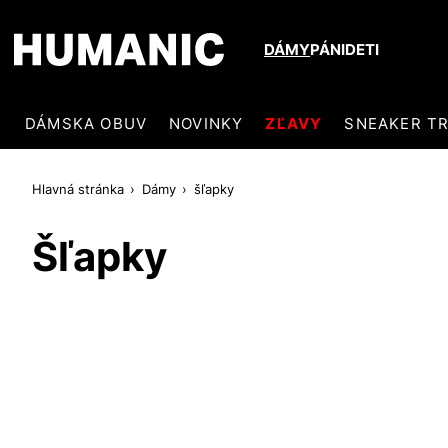
DÁMY
PÁNI
DETI
DÁMSKA OBUV
NOVINKY
ZĽAVY
SNEAKER T
Hlavná stránka
Dámy
šľapky
Šľapky