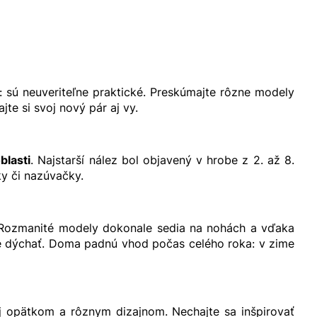
: sú neuveriteľne praktické. Preskúmajte rôzne modely
e si svoj nový pár aj vy.
blasti
. Najstarší nález bol objavený v hrobe z 2. až 8.
ky či nazúvačky.
 Rozmanité modely dokonale sedia na nohách a vďaka
e dýchať. Doma padnú vhod počas celého roka: v zime
 aj opätkom a rôznym dizajnom. Nechajte sa inšpirovať