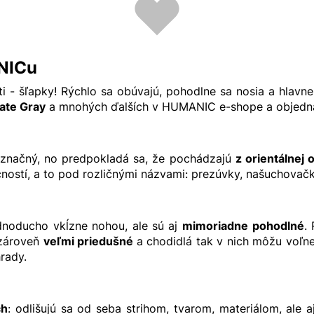
ANICu
 - šľapky! Rýchlo sa obúvajú, pohodlne sa nosia a hlavne
ate Gray
a mnohých ďalších v HUMANIC e-shope a objednajt
noznačný, no predpokladá sa, že pochádzajú
z orientálnej o
ostí, a to pod rozličnými názvami: prezúvky, našuchovač
dnoducho vkĺzne nohou, ale sú aj
mimoriadne
pohodlné
.
 zároveň
veľmi priedušné
a chodidlá tak v nich môžu voľn
hrady.
ch
: odlišujú sa od seba strihom, tvarom, materiálom, ale