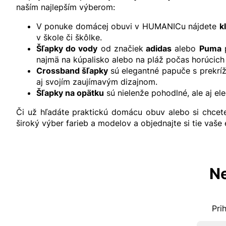
naším najlepším výberom:
V ponuke
domácej obuvi
v HUMANICu nájdete
k
v škole či škôlke.
Šľapky do vody
od značiek
adidas
alebo
Puma
p
najmä na kúpalisko alebo na pláž počas horúcich 
Crossband šľapky
sú elegantné papuče s prekríž
aj svojím zaujímavým dizajnom.
Šľapky na opätku
sú nielenže pohodlné, ale aj el
Či už hľadáte praktickú domácu obuv alebo si chcet
široký výber farieb a modelov a objednajte si tie vaše
Ne
Pri