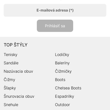
E-mailová adresa
(*)
Prihlásiť sa
TOP ŠTÝLY
Tenisky
Lodičky
Sandále
Baleríny
Nazúvacia obuv
Čižmičky
Čižmy
Boots
Šľapky
Chelsea Boots
Šnurovacia obuv
Espadrilky
Snehule
Outdoor