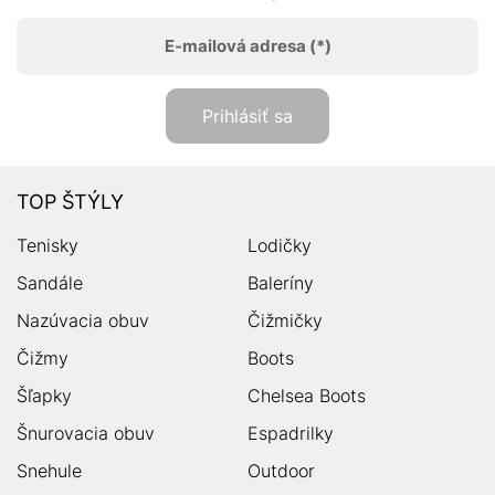
E-mailová adresa
(*)
Prihlásiť sa
TOP ŠTÝLY
Tenisky
Lodičky
Sandále
Baleríny
Nazúvacia obuv
Čižmičky
Čižmy
Boots
Šľapky
Chelsea Boots
Šnurovacia obuv
Espadrilky
Snehule
Outdoor