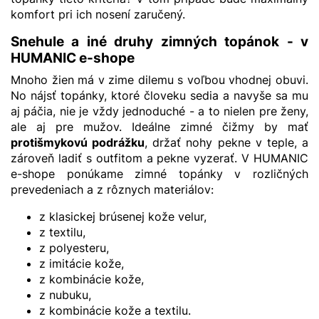
komfort pri ich nosení zaručený.
Snehule a iné druhy zimných topánok - v
HUMANIC e-shope
Mnoho žien má v zime dilemu s voľbou vhodnej obuvi.
No nájsť topánky, ktoré človeku sedia a navyše sa mu
aj páčia, nie je vždy jednoduché - a to nielen pre ženy,
ale aj pre mužov. Ideálne zimné čižmy by mať
protišmykovú podrážku
, držať nohy pekne v teple, a
zároveň ladiť s outfitom a pekne vyzerať. V HUMANIC
e-shope ponúkame zimné topánky v rozličných
prevedeniach a z rôznych materiálov:
z klasickej brúsenej kože velur,
z textilu,
z polyesteru,
z imitácie kože,
z kombinácie kože,
z nubuku,
z kombinácie kože a textilu.