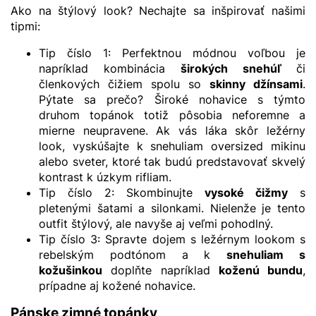
Ako na štýlový look? Nechajte sa inšpirovať našimi
tipmi:
Tip číslo 1: Perfektnou módnou voľbou je
napríklad kombinácia
širokých snehúľ
či
členkových čižiem spolu so
skinny džínsami
.
Pýtate sa prečo? Široké nohavice s týmto
druhom topánok totiž pôsobia neforemne a
mierne neupravene. Ak vás láka skôr ležérny
look, vyskúšajte k snehuliam oversized mikinu
alebo sveter, ktoré tak budú predstavovať skvelý
kontrast k úzkym rifliam.
Tip číslo 2: Skombinujte
vysoké čižmy
s
pletenými šatami a silonkami. Nielenže je tento
outfit štýlový, ale navyše aj veľmi pohodlný.
Tip číslo 3: Spravte dojem s ležérnym lookom s
rebelským podtónom a k
snehuliam s
kožušinkou
doplňte napríklad
koženú bundu
,
prípadne aj kožené nohavice.
Pánske zimné topánky