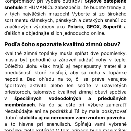
kompromisov pri výbere outfitov?
Štýlové zateplené
snehule
z HUMANICu zabezpečia, že budete trendy aj
v tých najväčších mrazoch! Vyberte si zo širokého
sortimentu dámskych, pánskych a detských snehúľ od
značkových výrobcov ako
Polaris
,
GEOX
,
Superfit
a
ďalších a objednajte si ich jednoducho online.
Podľa čoho spoznáte kvalitnú zimnú obuv?
Kvalitné zimné topánky musia spĺňať dve podmienky:
musia byť pohodlné a zároveň udržať nohy v teple.
Dôležitú úlohu však hrajú aj nepriepustný materiál a
priedušnosť, ktoré zaisťujú, aby sa noha v topánke
nepotila. Bez ohľadu na to, či sa práve venujete
športovej aktivite alebo len sedíte v uzavretých
priestoroch, tajomstvo kvalitnej zimnej obuvi spočíva
v
špeciálnych vodeodolných a priedušných
membránach
. Na čo sa ešte pri výbere zamerať?
Nezabúdajte ani na podrážku! Tá by mala poskytovať
dobrú
stabilitu aj na nerovnom zamrznutom povrchu
,
a to hlavne pri snehuliach. Spĺňajú vami vybrané
topánky tieto kritériá? V tom prípade bude maximálny