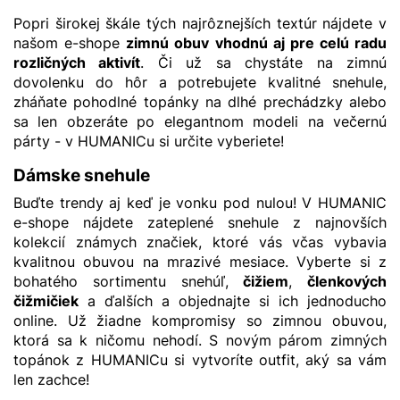
Popri širokej škále tých najrôznejších textúr nájdete v
našom e-shope
zimnú obuv vhodnú aj pre celú radu
rozličných aktivít
. Či už sa chystáte na zimnú
dovolenku do hôr a potrebujete kvalitné snehule,
zháňate pohodlné topánky na dlhé prechádzky alebo
sa len obzeráte po elegantnom modeli na večernú
párty - v HUMANICu si určite vyberiete!
Dámske snehule
Buďte trendy aj keď je vonku pod nulou! V HUMANIC
e-shope nájdete zateplené snehule z najnovších
kolekcií známych značiek, ktoré vás včas vybavia
kvalitnou obuvou na mrazivé mesiace. Vyberte si z
bohatého sortimentu snehúľ,
čižiem
,
členkových
čižmičiek
a ďalších a objednajte si ich jednoducho
online. Už žiadne kompromisy so zimnou obuvou,
ktorá sa k ničomu nehodí. S novým párom zimných
topánok z HUMANICu si vytvoríte outfit, aký sa vám
len zachce!