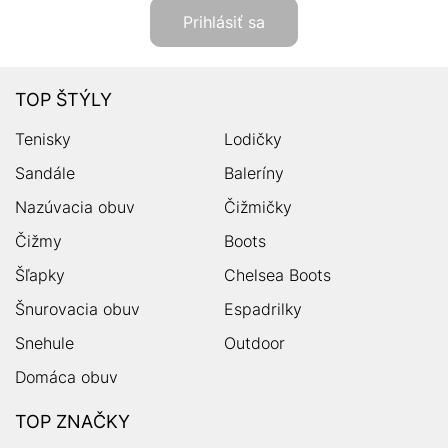
Prihlásiť sa
TOP ŠTÝLY
Tenisky
Lodičky
Sandále
Baleríny
Nazúvacia obuv
Čižmičky
Čižmy
Boots
Šľapky
Chelsea Boots
Šnurovacia obuv
Espadrilky
Snehule
Outdoor
Domáca obuv
TOP ZNAČKY