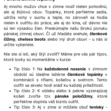
Aj mnoho mužov chce v zimne nosiť nielen pohodlnú,
ale aj štýlovú obuv. Topánky, ktoré perfektne sedia,
udržia nohy v suchu a teple, no zároveň sa hodia
nielen k outfitu do práce, ale aj do kina, už dávno nie
sú len výsadou žien. Preskúmajte našu širokú ponuku
pánskej zimnej obuvi. Či už hľadáte snehule,
členkové
čižmy
,
chelsea boots
alebo iný druh obuvi - u nás si
určite vyberiete.
Nie ste si istí, aký štýl zvoliť? Máme pre vás pár tipov,
ktoré looky sú momentálne v kurze:
Tip číslo 1: Na
každodenné nosenie
v zimnom
období sú ideálne ležérne
členkové topánky
v
kombinácii s riflami, košeľou a svetrom. Tento
outfit sa skvelo hodí snáď ku každej príležitosti.
Tip číslo 2: K obleku alebo k pekne vyzerajúcej
košeli zvoľte tzv.
pánske poločižmy
, ktoré
perfektne doplnia váš biznis outfit.
Tip číslo 3: Aj v zime si môžete obuť
tenisky
-