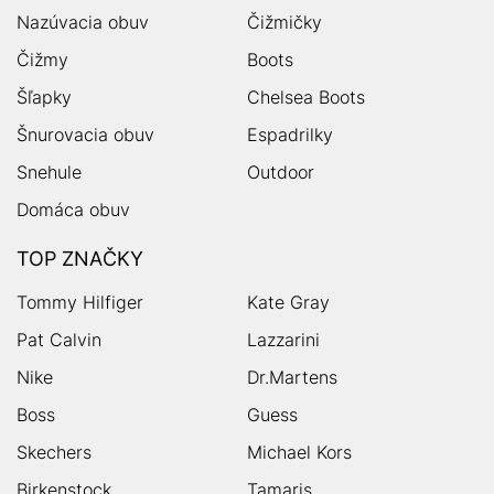
Nazúvacia obuv
Čižmičky
Čižmy
Boots
Šľapky
Chelsea Boots
Šnurovacia obuv
Espadrilky
Snehule
Outdoor
Domáca obuv
TOP ZNAČKY
Tommy Hilfiger
Kate Gray
Pat Calvin
Lazzarini
Nike
Dr.Martens
Boss
Guess
Skechers
Michael Kors
Birkenstock
Tamaris