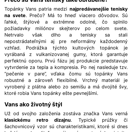
Topánky Vans patria medzi
najpredávanejšie tenisky
na svete
. Prečo? Má to hneď viacero dôvodov. Sú
ľahké, štýlové a extrémne odolné, čo splnilo
požiadavky miliónov skejterov po celom svete.
Netrvalo však dlho a tenisky sa stali
nepostrádateľnými aj pre neformálny každodenný
vzhľad. Podrážka týchto kultových topánok je
vyrábaná z vulkanizovanej gumy, ktorá garantuje
perfektnú oporu. Prvú fázu jej produkcie predstavuje
vytvrdenie za tepla a kompresia. Po nej nasleduje tzv.
“pečenie v pare”, vďaka čomu sú topánky Vans
robustné a zároveň flexibilné. Vrchný materiál je
vyrobený z plátna alebo zo semišu a má dvojité švy,
ktoré robia Vans topánky ešte pevnejšími.
Vans ako životný štýl
Už od svojho založenia zostáva značka Vans verná
klasickému retro dizajnu
. Typické prúžky či
šachovnicový vzor sú charakteristikami, ktoré si dnes