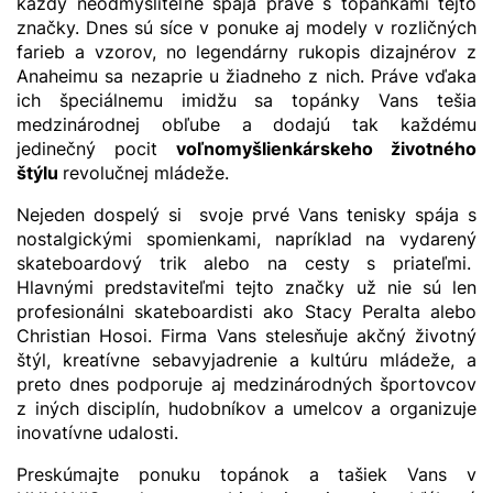
každý neodmysliteľne spája práve s topánkami tejto
značky. Dnes sú síce v ponuke aj modely v rozličných
farieb a vzorov, no legendárny rukopis dizajnérov z
Anaheimu sa nezaprie u žiadneho z nich. Práve vďaka
ich špeciálnemu imidžu sa topánky Vans tešia
medzinárodnej obľube a dodajú tak každému
jedinečný pocit
voľnomyšlienkárskeho životného
štýlu
revolučnej mládeže.
Nejeden dospelý si svoje prvé Vans tenisky spája s
nostalgickými spomienkami, napríklad na vydarený
skateboardový trik alebo na cesty s priateľmi.
Hlavnými predstaviteľmi tejto značky už nie sú len
profesionálni skateboardisti ako Stacy Peralta alebo
Christian Hosoi. Firma Vans stelesňuje akčný životný
štýl, kreatívne sebavyjadrenie a kultúru mládeže, a
preto dnes podporuje aj medzinárodných športovcov
z iných disciplín, hudobníkov a umelcov a organizuje
inovatívne udalosti.
Preskúmajte ponuku topánok a tašiek Vans v