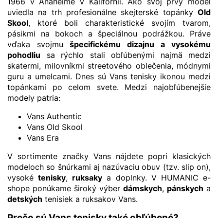
1966 v Anaheime v Kalifornii. Ako svoj prvý model
uviedla na trh profesionálne skejterské topánky
Old
Skool
, ktoré boli charakteristické svojím tvarom,
pásikmi na bokoch a špeciálnou podrážkou. Práve
vďaka svojmu
špecifickému dizajnu a vysokému
pohodliu
sa rýchlo stali obľúbenými najmä medzi
skatermi, milovníkmi streetového oblečenia, módnymi
guru a umelcami. Dnes sú Vans tenisky ikonou medzi
topánkami po celom svete. Medzi najobľúbenejšie
modely patria:
Vans Authentic
Vans Old Skool
Vans Era
V sortimente značky Vans nájdete popri klasických
modeloch so šnúrkami aj nazúvaciu obuv (tzv. slip on),
vysoké
tenisky
,
ruksaky
a doplnky. V HUMANIC e-
shope ponúkame široký výber
dámskych
,
pánskych
a
detských
tenisiek a ruksakov Vans.
Prečo sú Vans tenisky také obľúbené?